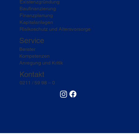
Existenzgründung
Baufinanzierung
Finanzplanung
Kapitalanlagen
Risikoschutz und Altersvorsorge
Service
Berater
Kompetenzen
Anregung und Kritik
Kontakt
0211 / 59 98 – 0