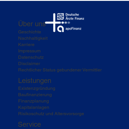
Über uns
Geschichte
Nachhaltigkeit
Karriere
Impressum
Datenschutz
Disclaimer
Rechtlicher Status gebundener Vermittler
Leistungen
Existenzgründung
Baufinanzierung
Finanzplanung
Kapitalanlagen
Risikoschutz und Altersvorsorge
Service