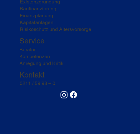
Existenzgründung
Baufinanzierung
Finanzplanung
Kapitalanlagen
Risikoschutz und Altersvorsorge
Service
Berater
Kompetenzen
Anregung und Kritik
Kontakt
0211 / 59 98 – 0