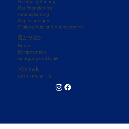
Existenzgründung
Baufinanzierung
Finanzplanung
Kapitalanlagen
Risikoschutz und Altersvorsorge
Service
Berater
Kompetenzen
Anregung und Kritik
Kontakt
0211 / 59 98 – 0